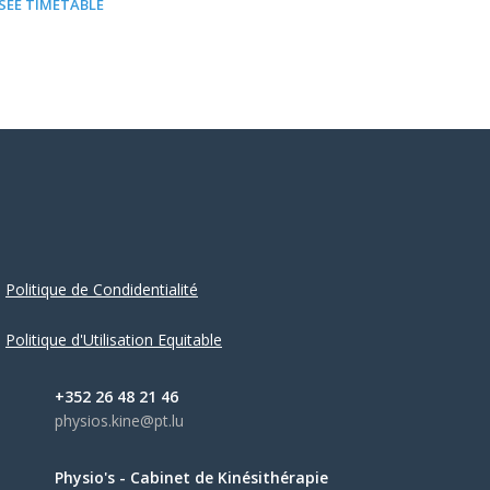
SEE TIMETABLE
Politique de Condidentialité
Politique d'Utilisation Equitable
+352 26 48 21 46
physios.kine@pt.lu
Physio's - Cabinet de Kinésithérapie