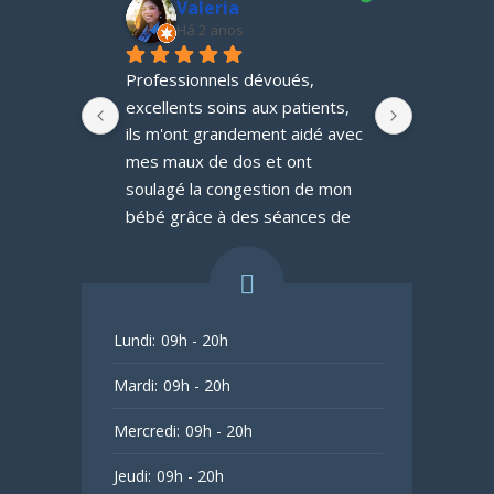
Valeria
Oc
Há 2 anos
Há 
Professionnels dévoués, 
excellents soins aux patients, 
ils m'ont grandement aidé avec 
mes maux de dos et ont 
soulagé la congestion de mon 
bébé grâce à des séances de 
rééducation respiratoire. Je 
recommande sans réserve ce 
cabinet.
Lundi:
09h - 20h
Mardi:
09h - 20h
Mercredi:
09h - 20h
Jeudi:
09h - 20h